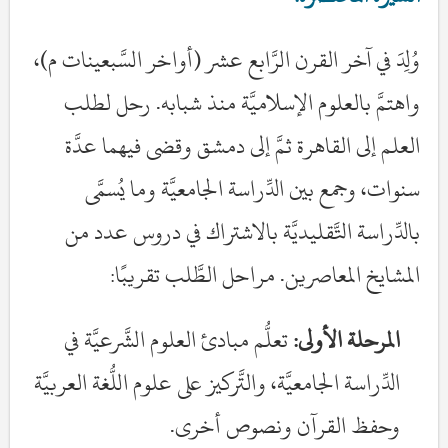
وُلِدَ في آخر القرن الرَّابع عشر (أواخر السَّبعينات م)،
واهتمَّ بالعلوم الإسلاميَّة منذ شبابه. رحل لطلب
العلم إلى القاهرة ثمَّ إلى دمشق وقضى فيهما عدَّة
سنوات، وجمع بين الدِّراسة الجامعيَّة وما يُسمَّى
بالدِّراسة التَّقليديَّة بالاشتراك في دروس عدد من
المشايخ المعاصرين. مراحل الطَّلب تقريبًا:
المرحلة الأولى:
تعلُّم مبادئ العلوم الشَّرعيَّة في
الدِّراسة الجامعيَّة، والتَّركيز على علوم اللُّغة العربيَّة
وحفظ القرآن ونصوص أخرى.