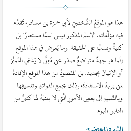
هذا هو الموقعُ الشَّخصيّ لأبي حمزة بن مسافر، تُقدَّم
فيه مؤلَّفاته. الاسمُ المذكور ليس اسمًا مستعارًا بل
كنيةٌ ونسبٌ على الحقيقة. وما يُعرض في هذا الموقع
إنَّما هو جهدٌ متواضعٌ صدَر عن مُقِلٍّ لا يَدّعي التَّميُّز
أو الإتيانَ بِجديد. بل المقصودُ من هذا الموقع الإفادةُ
لمن يريدُ الاستفادةَ، وذلك بجمعِ الفوائدِ وتنسيقِها
وبالتَّنبيهِ إلى بعضِ الأمورِ الَّتي لا يتنبّهُ لها كثيرٌ من
الناسِ اليوم.
السِّيرة المختصَرة: