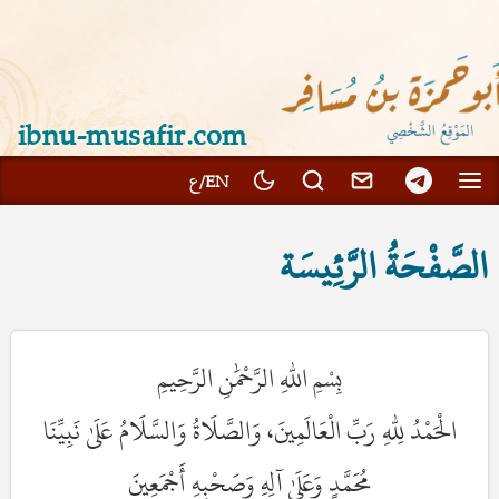
ibnu-musafir.com
الصَّفْحَةُ الرَّئِيسَة
بِسْمِ اللّٰهِ الرَّحْمَٰنِ الرَّحِيمِ
الْحَمْدُ لِلّٰهِ رَبِّ الْعَالَمِينَ، وَالصَّلَاةُ وَالسَّلَامُ عَلَىٰ نَبِيِّنَا
مُحَمَّدٍ وَعَلَىٰ آلِهِ وَصَحْبِهِ أَجْمَعِينَ